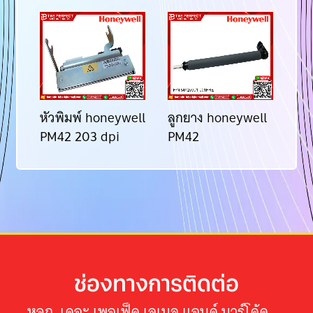
หัวพิมพ์ honeywell
ลูกยาง honeywell
หัว
PM42 203 dpi
PM42
CL
ช่องทางการติดต่อ
หจก. เดอะ เพอเฟ็ค เลเบล แอนด์ บาร์โค้ด