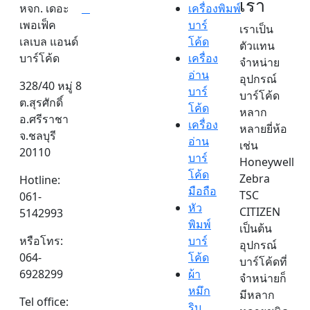
เรา
หจก. เดอะ
เครื่องพิมพ์
เพอเฟ็ค
บาร์
เราเป็น
เลเบล แอนด์
โค้ด
ตัวแทน
บาร์โค้ด
เครื่อง
จำหน่าย
อ่าน
อุปกรณ์
328/40 หมู่ 8
บาร์
บาร์โค้ด
ต.สุรศักดิ์
โค้ด
หลาก
อ.ศรีราชา
เครื่อง
หลายยี่ห้อ
จ.ชลบุรี
อ่าน
เช่น
20110
บาร์
Honeywell
โค้ด
Zebra
Hotline:
มือถือ
TSC
061-
หัว
CITIZEN
5142993
พิมพ์
เป็นต้น
หรือโทร:
บาร์
อุปกรณ์
064-
โค้ด
บาร์โค้ดที่
6928299
ผ้า
จำหน่ายก็
หมึก
มีหลาก
Tel office:
ริบ