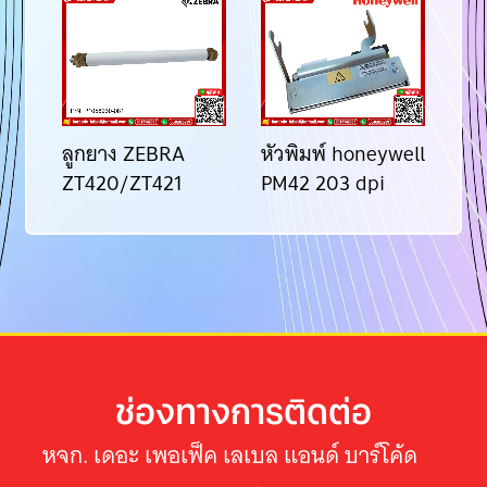
ลูกยาง ZEBRA
หัวพิมพ์ honeywell
หั
ZT420/ZT421
PM42 203 dpi
ZT
ช่องทางการติดต่อ
หจก. เดอะ เพอเฟ็ค เลเบล แอนด์ บาร์โค้ด