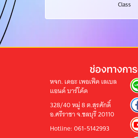
Class
ช่องทางการ
หจก. เดอะ เพอเฟ็ค เลเบล
แอนด์ บาร์โค้ด
328/40 หมู่ 8 ต.สุรศักดิ์
อ.ศรีราชา จ.ชลบุรี 20110
Hotline: 061-5142993