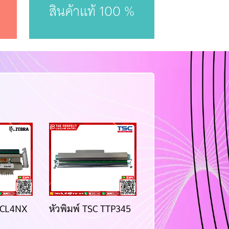
สินค้าแท้ 100 %
o CL4NX
หัวพิมพ์ TSC TTP345
ลูกยาง honeywell
PM42