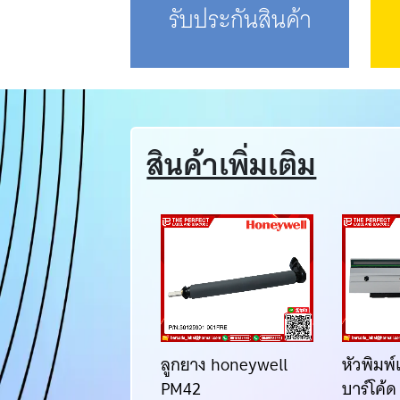
รับประกันสินค้า
สินค้าเพิ่มเติม
วพิมพ์ TSC TTP345
ลูกยาง honeywell
หัวพิมพ์
PM42
บาร์โค้