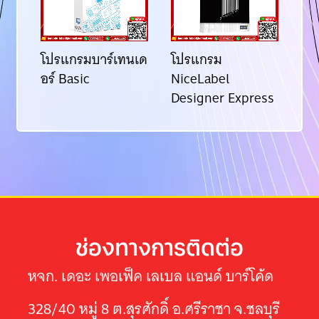
นเด
โปรแกรมบาร์เทนเด
โปรแกรม
โป
อร์ Basic
NiceLabel
อร
Designer Express
ช่องทางการติดต่อ
หจก. เดอะ เพอเฟ็ค เลเบล แอนด์ บาร์โค้ด
328/40 หมู่ 8 ต.สุรศักดิ์ อ.ศรีราชา จ.ชลบุรี