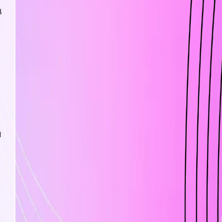
ณ
น
ม