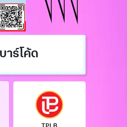
บาร์โค้ด
ะ
TPLB